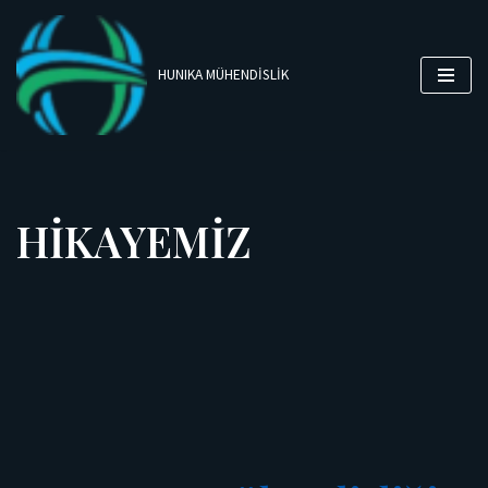
İçeriğe
HUNIKA MÜHENDİSLİK
geç
HİKAYEMİZ