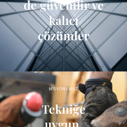
de güvenilir ve
kalıcı
çözümler
MISYONUMUZ
Tekniğe
uygun,